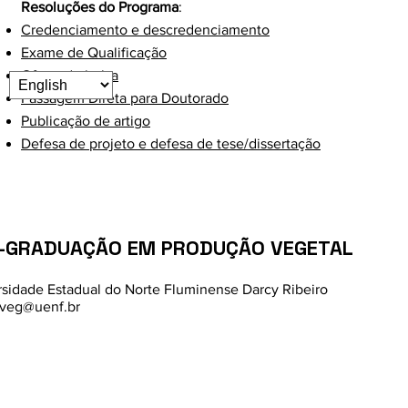
Resoluções do Programa
:
Credenciamento e descredenciamento
Exame de Qualificação
Oferta de bolsa
Passagem Direta para Doutorado
Publicação de artigo
Defesa de projeto e defesa de tese/dissertação
-GRADUAÇÃO EM PRODUÇÃO VEGETAL
rsidade Estadual do Norte Fluminense Darcy Ribeiro
veg@uenf.br